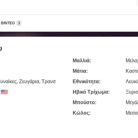
ΒΊΝΤΕΟ
3
υ
Μαλλιά:
Μελα
Μάτια:
Καστ
υναίκες, Zευγάρια, Τρανσ
Εθνικότητα:
Λευκ
Ηβικό Τρίχωμα:
Ξυρι
Μπούστο:
Μεγά
Κώλος:
Μεσα