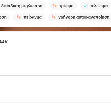
διείσδυση με γλώσσα
τρίψιμο
τελείωμα
οση
πείραγμα
γρήγορη αυτοϊκανοποίηση
των