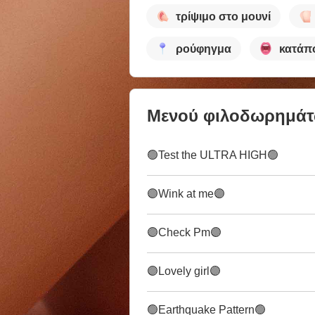
τρίψιμο στο μουνί
ρούφηγμα
κατάπ
Μενού φιλοδωρημά
🟢Test the ULTRA HIGH🟢
🟣Wink at me🟣
🟣Check Pm🟣
🟣Lovely girl🟣
🟢Earthquake Pattern🟢