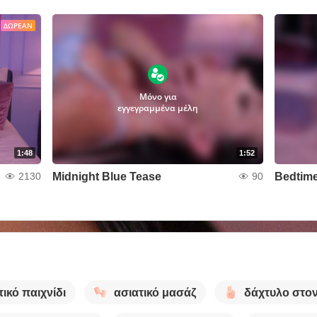
ΔΩΡΕΆΝ
Μόνο για
εγγεγραμμένα μέλη
1:48
1:52
Midnight Blue Tease
Bedtime
2130
90
ικό παιχνίδι
ασιατικό μασάζ
δάχτυλο στο