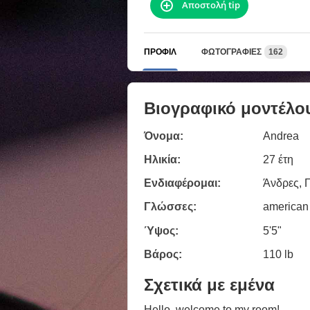
Αποστολή tip
ΠΡΟΦΊΛ
ΦΩΤΟΓΡΑΦΊΕΣ
162
Βιογραφικό μοντέλο
Όνομα:
Andrea
Ηλικία:
27 έτη
Ενδιαφέρομαι:
Άνδρες, Γ
Γλώσσες:
american
Ύψος:
5'5"
Βάρος:
110 lb
Σχετικά με εμένα
Hello, welcome to my room!