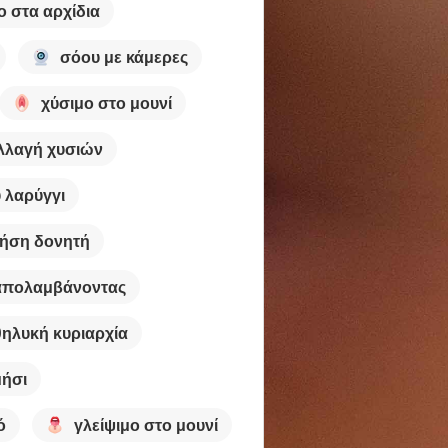
ο στα αρχίδια
σόου με κάμερες
χύσιμο στο μουνί
λλαγή χυσιών
 λαρύγγι
ήση δονητή
απολαμβάνοντας
θηλυκή κυριαρχία
ήσι
ό
γλείψιμο στο μουνί