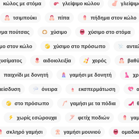
κώλος με στόμα
γλείψιμο κώλου
γλείψιμ
τσιμπούκι
πίπα
πήδημα στον κώλο
γμα πούτσας
χύσιμο
χύσιμο στο στόμα
μο στον κώλο
χύσιμο στο πρόσωπο
αντα
χυσίματος
αιδοιολειξία
χορός
βαθύ
παιχνίδι με δονητή
γαμήσι με δονητή
χρ
ιείσδυση
όνειρα
εκσπερμάτωση
στο πρόσωπο
γαμήσι με τα πόδια
χωρίς εσώρουχα
φετίχ ποδιών
γαμ
σκληρό γαμήσι
γαμήσι μουνιού
ομαδικ