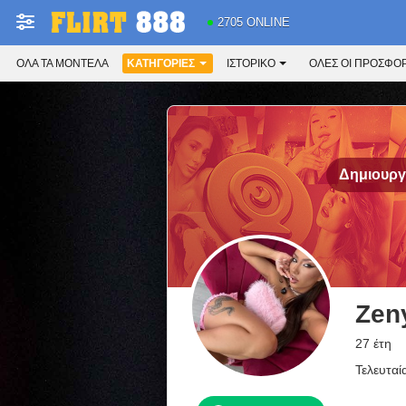
2705 ONLINE
ΌΛΑ ΤΑ ΜΟΝΤΈΛΑ
ΚΑΤΗΓΟΡΊΕΣ
ΙΣΤΟΡΙΚΌ
ΟΛΕΣ ΟΙ ΠΡΟΣΦΟ
Δημιουργή
Zen
27 έτη
Τελευταί