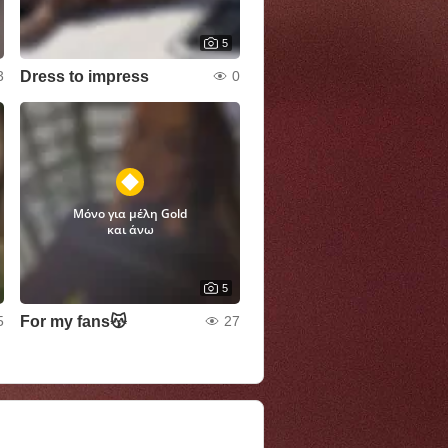
5
Dress to impress
3
0
Μόνο για μέλη Gold
και άνω
5
For my fans😽
5
27