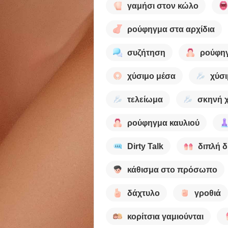
γαμήσι στον κώλο
ρούφηγμα στα αρχίδια
συζήτηση
ρούφη
χύσιμο μέσα
χύσι
τελείωμα
σκηνή 
ρούφηγμα καυλιού
Dirty Talk
διπλή δ
κάθισμα στο πρόσωπο
δάχτυλο
γροθιά
κορίτσια γαμιούνται