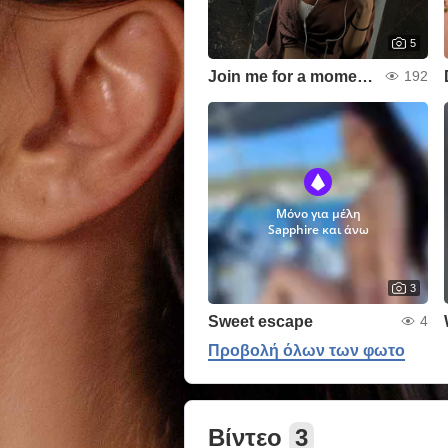
5
Join me for a moment👀
192
Μόνο για μέλη
Sapphire και άνω
3
Sweet escape
4
Προβολή όλων των φωτο
Βίντεο
3