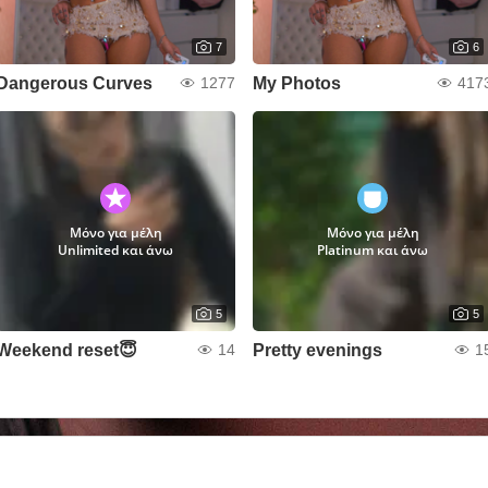
7
6
Dangerous Curves
My Photos
1277
417
Μόνο για μέλη
Μόνο για μέλη
Unlimited και άνω
Platinum και άνω
5
5
Weekend reset😇
Pretty evenings
14
1