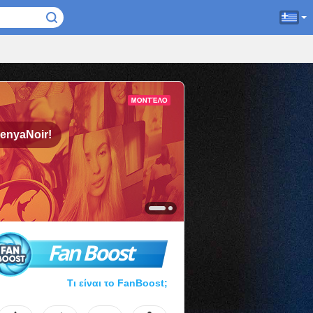
enyaNoir!
Fan Boost
Τι είναι το FanBoost;