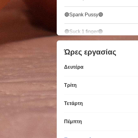
🟣Spank Pussy🟣
🟣Suck 1 finger🟣
Ώρες εργασίας
Δευτέρα
Τρίτη
Τετάρτη
Πέμπτη