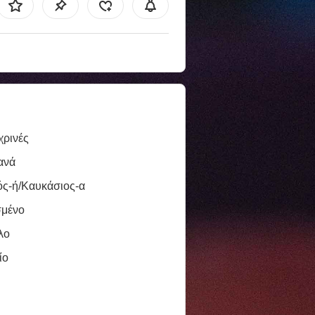
χρινές
ανά
ός-ή/Καυκάσιος-α
σμένο
λο
ίο