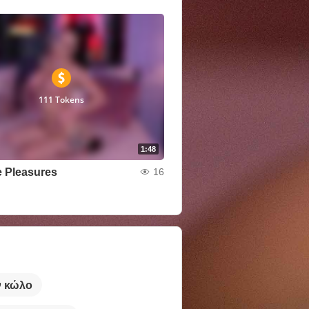
111 Tokens
1:48
 Pleasures
16
ν κώλο